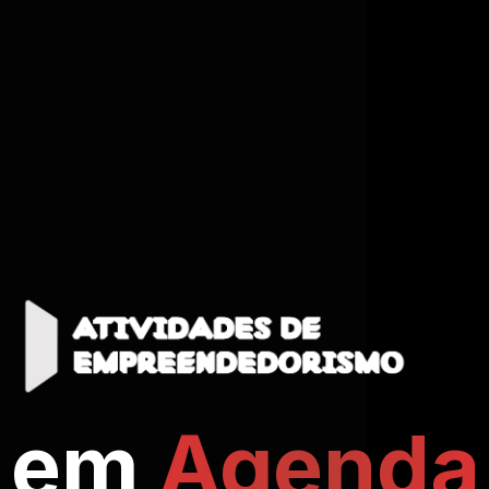
em
Agenda