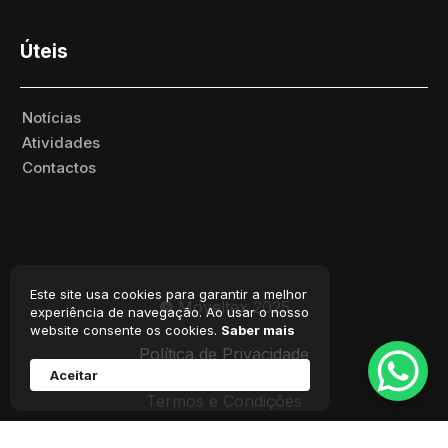
Úteis
Notícias
Atividades
Contactos
Este site usa cookies para garantir a melhor
©
Moveltex 2025
experiência de navegação. Ao usar o nosso
website consente os cookies.
Saber mais
Política de Privacidade
Aceitar
Termos e Condições